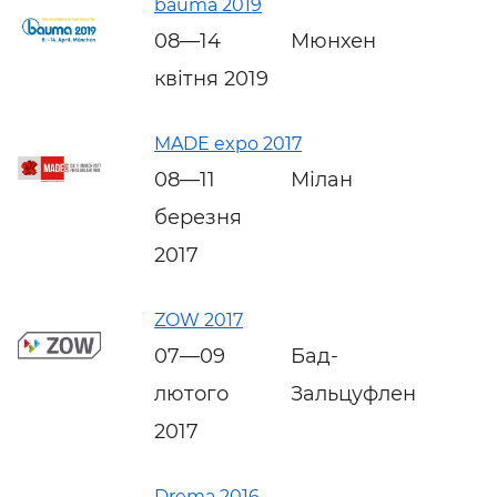
bauma 2019
08—14
Мюнхен
квітня 2019
MADE expo 2017
08—11
Мілан
березня
2017
ZOW 2017
07—09
Бад-
лютого
Зальцуфлен
2017
Drema 2016