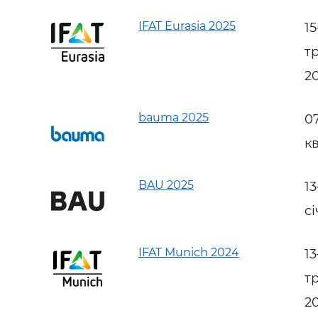
IFAT Eurasia 2025
1
т
2
bauma 2025
0
к
BAU 2025
1
с
IFAT Munich 2024
1
т
2