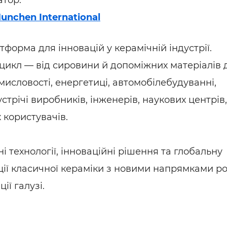
атор:
ьні і ремонтні послуги
Робота в будівництві
unchen International
Резюме
орма для інновацій у керамічній індустрії.
икл — від сировини й допоміжних матеріалів 
мисловості, енергетиці, автомобілебудуванні,
стрічі виробників, інженерів, наукових центрів,
 користувачів.
 технології, інноваційні рішення та глобальну
ії класичної кераміки з новими напрямками ро
ї галузі.