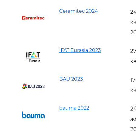
Ceramitec 2024
2
к
2
IFAT Eurasia 2023
2
к
BAU 2023
1
к
bauma 2022
2
ж
2