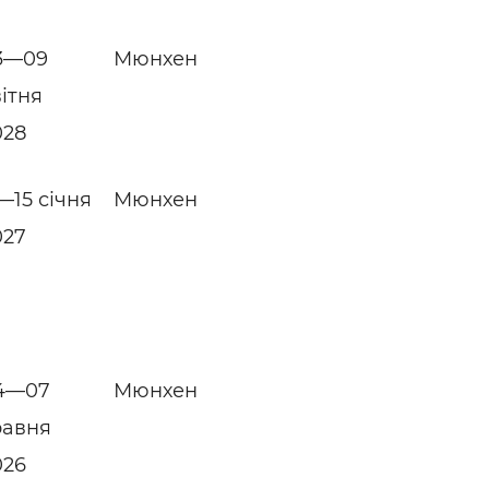
3—09
Мюнхен
вітня
028
—15 січня
Мюнхен
027
4—07
Мюнхен
равня
026