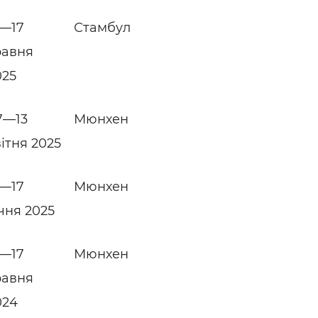
5—17
Стамбул
равня
025
7—13
Мюнхен
вітня 2025
3—17
Мюнхен
ічня 2025
3—17
Мюнхен
равня
024