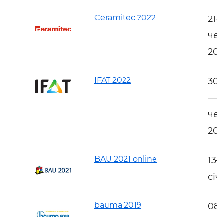
Ceramitec 2022
2
ч
2
IFAT 2022
3
—
ч
2
BAU 2021 online
1
сі
bauma 2019
0