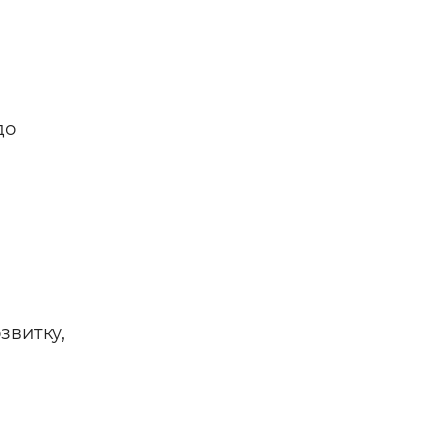
 —
до
звитку,