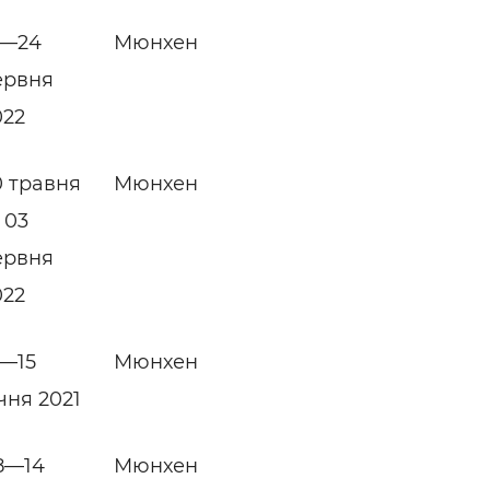
1—24
Мюнхен
ервня
022
0 травня
Мюнхен
 03
ервня
022
3—15
Мюнхен
чня 2021
8—14
Мюнхен