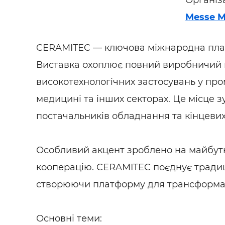
Організ
Будівел
Messe M
CERAMITEC — ключова міжнародна платф
Виставка охоплює повний виробничий ц
високотехнологічних застосувань у про
медицині та інших секторах. Це місце зу
постачальників обладнання та кінцевих
Особливий акцент зроблено на майбутні
кооперацію. CERAMITEC поєднує традиц
створюючи платформу для трансформаці
Основні теми: