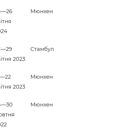
4—26
Мюнхен
вітня
024
7—29
Стамбул
вітня 2023
7—22
Мюнхен
вітня 2023
4—30
Мюнхен
овтня
022