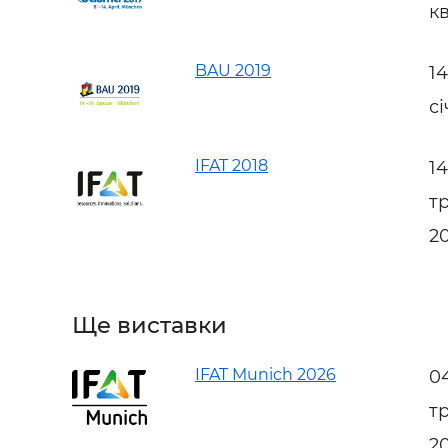
кв
BAU 2019
1
сі
IFAT 2018
1
т
2
Ще виставки
IFAT Munich 2026
0
т
2