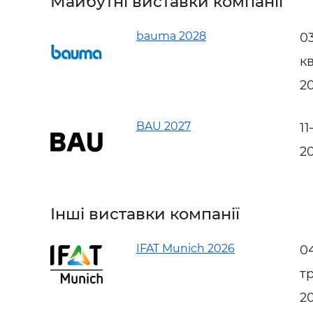
Майбутні виставки компанії
bauma 2028
0
к
2
BAU 2027
11
2
Інші виставки компанії
IFAT Munich 2026
0
т
2