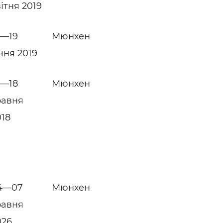
ітня 2019
4—19
Мюнхен
чня 2019
4—18
Мюнхен
равня
018
4—07
Мюнхен
равня
026