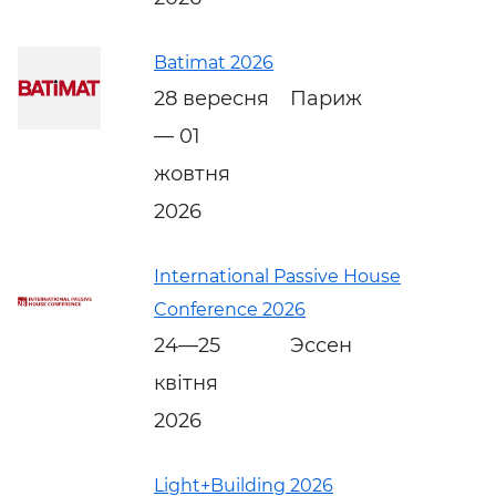
Batimat 2026
28 вересня
Париж
— 01
жовтня
2026
In­ter­na­tion­al Pass­ive House
Con­fer­en­ce 2026
24—25
Эссен
квітня
2026
Light+Building 2026