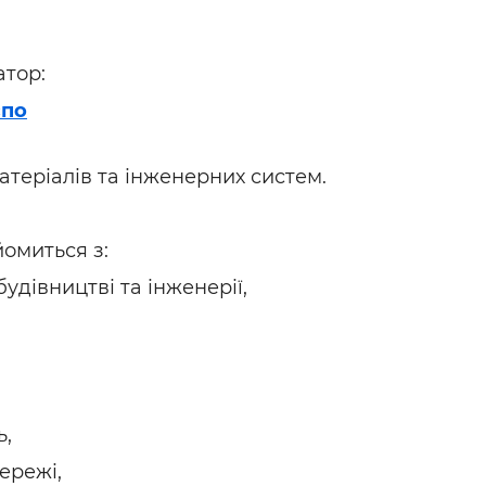
ьні і ремонтні послуги
Робота в будівництві
Резюме
атор:
спо
атеріалів та інженерних систем.
йомиться з:
удівництві та інженерії,
ь,
ережі,