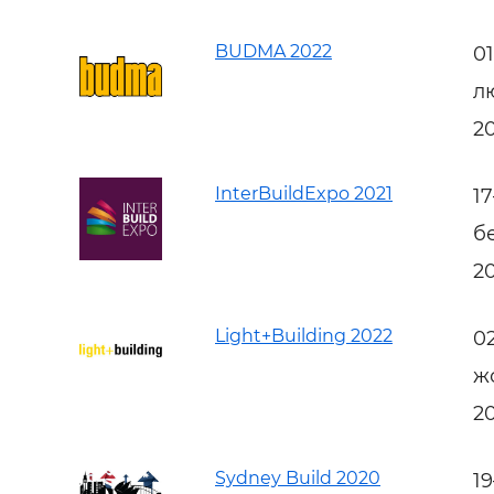
BUDMA 2022
0
л
2
InterBuildExpo 2021
1
б
2
Light+Building 2022
0
ж
2
Sydney Build 2020
1