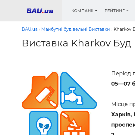
КОМПАНІЇ
РЕЙТИНГ
BAU.ua
Майбутні будівельні Виставки
Kharkov 
Виставка Kharkov Буд 
Вікна
Будівел
Сантехн
Труби, 
Вистав
Матеріа
Інстру
Електр
Сипучі м
Катало
пінобл
цемент .
Проект
Меблі
Оголо
Період 
Фарби, 
Покрів
Медіа
Опален
Рейтинг
05—07 б
Теплоіз
Кондиц
Фарби, 
Місце п
Оздобл
Будівел
Харків,
Вікна і
проспек
Будівел