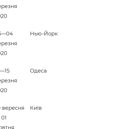
ерезня
020
3—04
Нью-Йорк
ерезня
020
2—15
Одеса
ерезня
020
9 вересня
Київ
 01
овтня