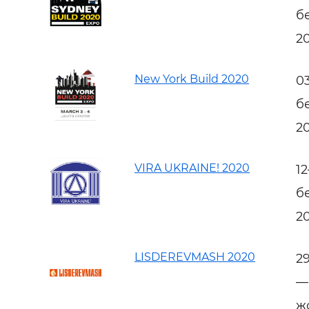
б
2
New York Build 2020
0
б
2
VIRA UKRAINE! 2020
1
б
2
LISDEREVMASH 2020
2
—
ж