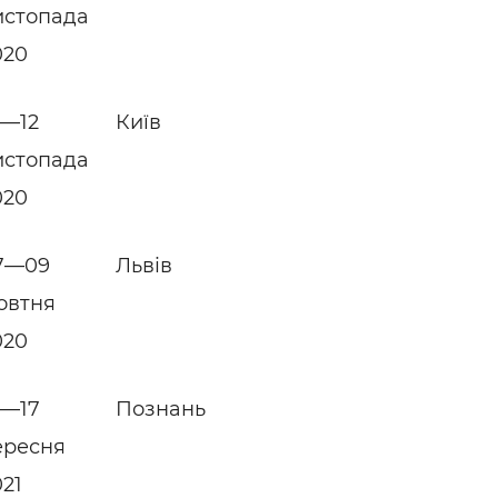
истопада
020
0—12
Київ
истопада
020
7—09
Львів
овтня
020
4—17
Познань
ересня
021