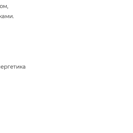
ом,
ками.
нергетика