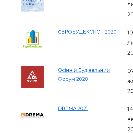
л
2
ЄВРОБУДЕКСПО - 2020
1
л
2
Осінній Будівельний
0
Форум 2020
ж
2
DREMA 2021
1
в
2