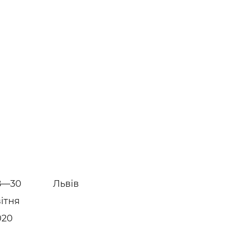
8—30
Львів
вітня
020