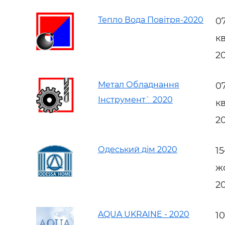
Тепло Вода Повітря-2020
0
к
2
Метал Обладнання
0
Інструмент` 2020
к
2
Одеський дім 2020
1
ж
2
AQUA UKRAINE - 2020
1