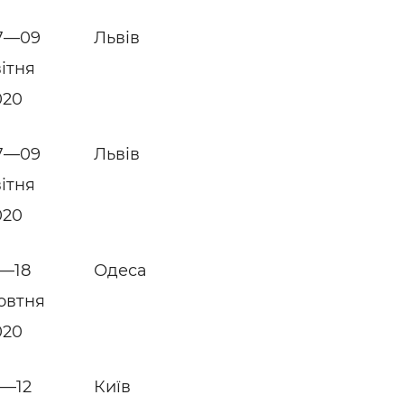
7—09
Львів
вітня
020
7—09
Львів
вітня
020
5—18
Одеса
овтня
020
0—12
Київ